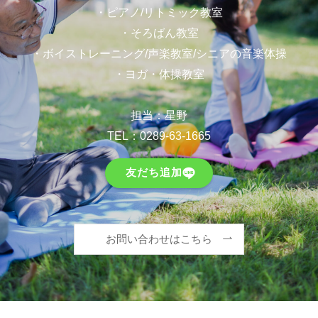
・ピアノ/リトミック教室
・そろばん教室
・ボイストレーニング/声楽教室/シニアの音楽体操
・ヨガ・体操教室
担当：星野
TEL：
0289-63-1665
友だち追加
お問い合わせはこちら