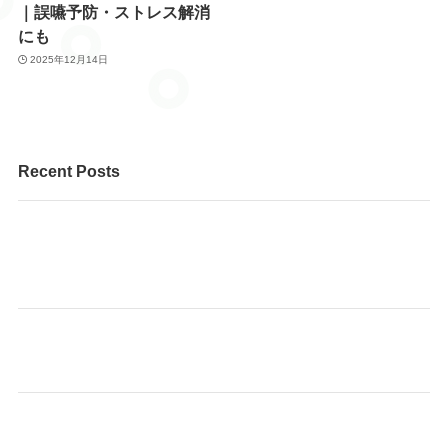
｜誤嚥予防・ストレス解消
にも
2025年12月14日
Recent Posts
個人レッスンのピアノと、そろばんを一緒に学べる、と
てもお得な内容です。 まずはお気軽にお問い合わせくだ
さい♪
🌸 あも～るアカデミーで、あなたに合った健康習慣を見
つけませんか？
始めよう！ヨガでストレッチ サークルスタート！