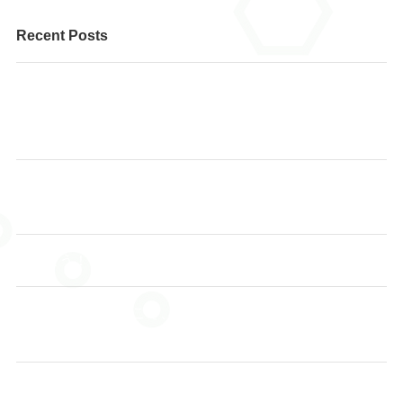
Recent Posts
個人レッスンのピアノと、そろばんを一緒に学べる、と
てもお得な内容です。 まずはお気軽にお問い合わせくだ
さい♪
🌸 あも～るアカデミーで、あなたに合った健康習慣を見
つけませんか？
始めよう！ヨガでストレッチ サークルスタート！
🌻【夏休みだからこそ、そろばんを始めてみません
か？】
あも～るアカデミー 夏休み読書大会2026📚