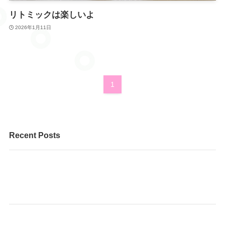
リトミックは楽しいよ
2026年1月11日
1
Recent Posts
個人レッスンのピアノと、そろばんを一緒に学べる、と
てもお得な内容です。 まずはお気軽にお問い合わせくだ
さい♪
🌸 あも～るアカデミーで、あなたに合った健康習慣を見