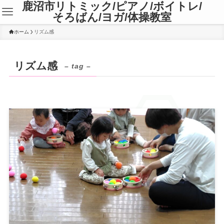
鹿沼市リトミック/ピアノ/ボイトレ/
そろばん/ヨガ/体操教室
ホーム
リズム感
リズム感
– tag –