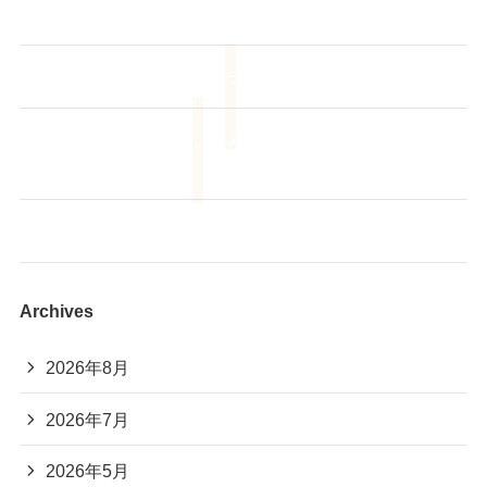
つけませんか？
始めよう！ヨガでストレッチ サークルスタート！
🌻【夏休みだからこそ、そろばんを始めてみません
か？】
あも～るアカデミー 夏休み読書大会2026📚
Archives
2026年8月
2026年7月
2026年5月