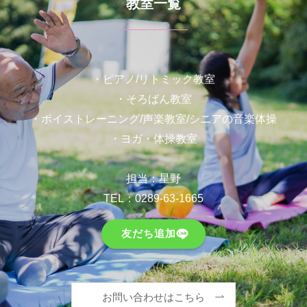
教室一覧
・ピアノ/リトミック教室
・そろばん教室
・ボイストレーニング/声楽教室/シニアの音楽体操
・ヨガ・体操教室
担当：星野
TEL：
0289-63-1665
友だち追加
お問い合わせはこちら