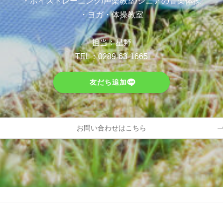
・ボイストレーニング/声楽教室/シニアの音楽体操
・ヨガ・体操教室
担当：星野
TEL：
0289-63-1665
友だち追加
お問い合わせはこちら