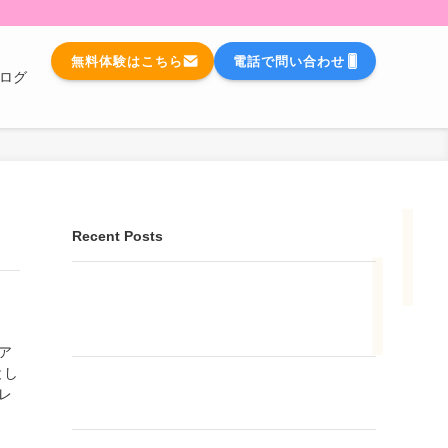
無料体験はこちら
電話で問い合わせ
ログ
Recent Posts
個人レッスンのピアノと、そろばんを一緒に学
べる、とてもお得な内容です。 まずはお気軽に
お問い合わせください♪
ア
とし
🌸 あも～るアカデミーで、あなたに合った健康
レ
習慣を見つけませんか？