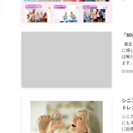
「6
最近
に感
は喉
ます。
202
シニ
トレ
シニ
にも
に効