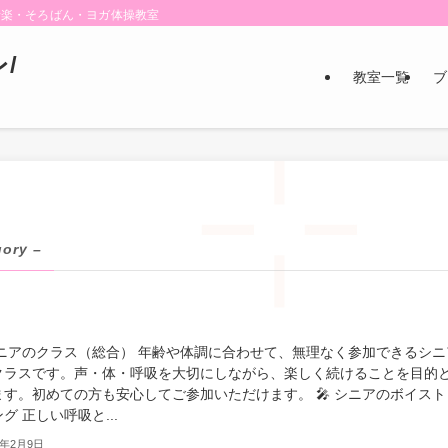
音楽・そろばん・ヨガ体操教室
/
教室一覧
ブ
gory –
 シニアのクラス（総合） 年齢や体調に合わせて、無理なく参加できるシニ
クラスです。声・体・呼吸を大切にしながら、楽しく続けることを目的
ます。初めての方も安心してご参加いただけます。 🎤 シニアのボイスト
グ 正しい呼吸と...
6年2月9日