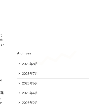
始めよう！ヨガでストレッチ サークルスター
ト！
🌻【夏休みだからこそ、そろばんを始めてみま
せんか？】
う
あも～るアカデミー 夏休み読書大会2026📚
声
てい
Archives
2026年8月
2026年7月
ス
2026年5月
解消
2026年4月
り
2026年2月
か