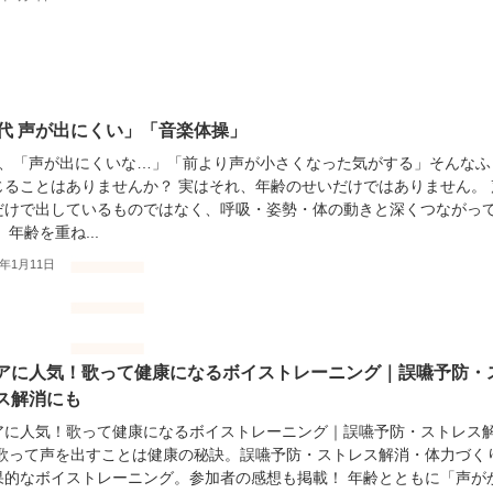
0代 声が出にくい」「音楽体操」
、「声が出にくいな…」「前より声が小さくなった気がする」そんなふ
じることはありませんか？ 実はそれ、年齢のせいだけではありません。 
だけで出しているものではなく、呼吸・姿勢・体の動きと深くつながっ
 年齢を重ね...
6年1月11日
アに人気！歌って健康になるボイストレーニング｜誤嚥予防・
ス解消にも
アに人気！歌って健康になるボイストレーニング｜誤嚥予防・ストレス
 歌って声を出すことは健康の秘訣。誤嚥予防・ストレス解消・体力づく
果的なボイストレーニング。参加者の感想も掲載！ 年齢とともに「声が