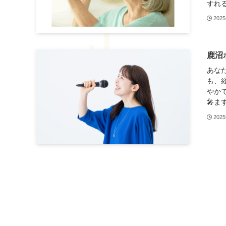
すれる
202
鹿沼
あな
も、
やか
🎤ま
202