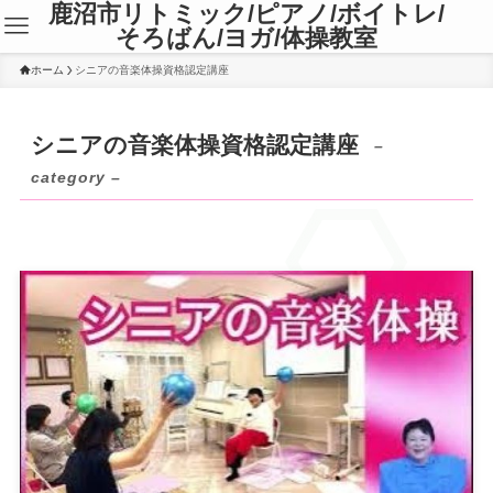
鹿沼市リトミック/ピアノ/ボイトレ/
そろばん/ヨガ/体操教室
ホーム
シニアの音楽体操資格認定講座
シニアの音楽体操資格認定講座
–
category –