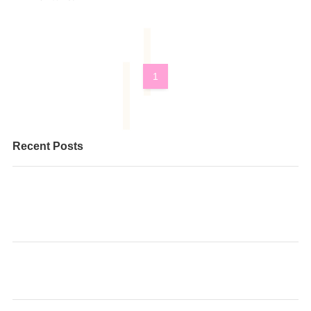
1
Recent Posts
個人レッスンのピアノと、そろばんを一緒に学べる、と
てもお得な内容です。 まずはお気軽にお問い合わせくだ
さい♪
🌸 あも～るアカデミーで、あなたに合った健康習慣を見
つけませんか？