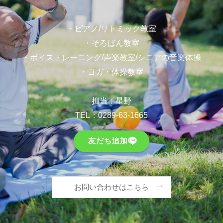
・ピアノ/リトミック教室
・そろばん教室
・ボイストレーニング/声楽教室/シニアの音楽体操
・ヨガ・体操教室
担当：星野
TEL：
0289-63-1665
友だち追加
お問い合わせはこちら