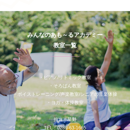
みんなのあも～るアカデミー
教室一覧
・ピアノ/リトミック教室
・そろばん教室
・ボイストレーニング/声楽教室/シニアの音楽体操
・ヨガ・体操教室
担当：星野
TEL：
0289-63-1665