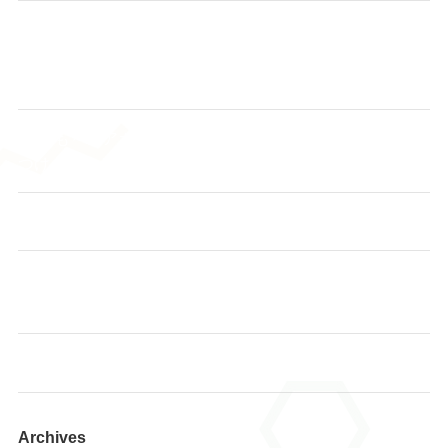
個人レッスンのピアノと、そろばんを一緒に学べる、と
てもお得な内容です。 まずはお気軽にお問い合わせくだ
さい♪
🌸 あも～るアカデミーで、あなたに合った健康習慣を見
つけませんか？
始めよう！ヨガでストレッチ サークルスタート！
🌻【夏休みだからこそ、そろばんを始めてみません
か？】
あも～るアカデミー 夏休み読書大会2026📚
Archives