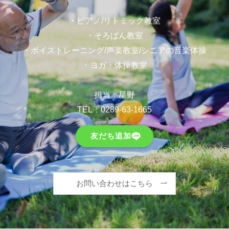
・ピアノ/リトミック教室
・そろばん教室
・ボイストレーニング/声楽教室/シニアの音楽体操
・ヨガ・体操教室
担当：星野
TEL：
0289-63-1665
友だち追加
お問い合わせはこちら