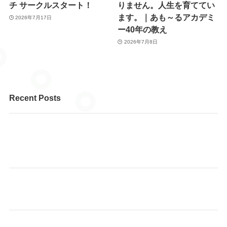
チ サークルスタート！
りません。人生を育ててい
ます。｜あも～るアカデミ
2026年7月17日
ー40年の教え
2026年7月8日
Recent Posts
個人レッスンのピアノと、そろばんを一緒に学べる、と
てもお得な内容です。 まずはお気軽にお問い合わせくだ
さい♪
🌸 あも～るアカデミーで、あなたに合った健康習慣を見
つけませんか？
始めよう！ヨガでストレッチ サークルスタート！