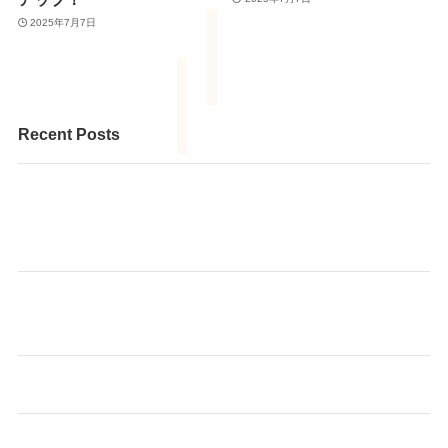
2025年7月7日
Recent Posts
個人レッスンのピアノと、そろばんを一緒に学べる、と
てもお得な内容です。 まずはお気軽にお問い合わせくだ
さい♪
🌸 あも～るアカデミーで、あなたに合った健康習慣を見
つけませんか？
始めよう！ヨガでストレッチ サークルスタート！
🌻【夏休みだからこそ、そろばんを始めてみません