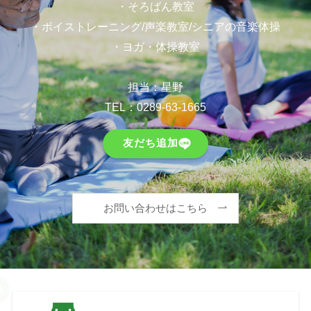
・そろばん教室
・ボイストレーニング/声楽教室/シニアの音楽体操
・ヨガ・体操教室
担当：星野
TEL：
0289-63-1665
友だち追加
お問い合わせはこちら