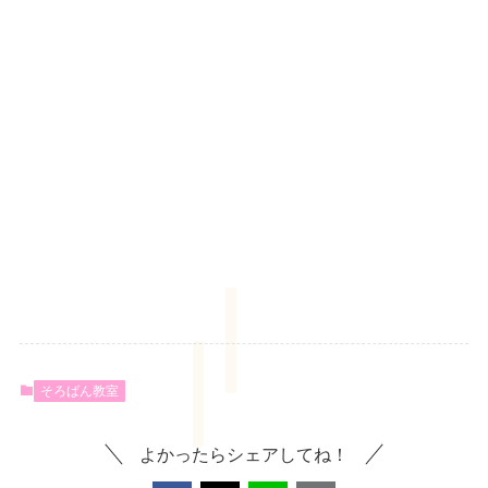
#栃木そろばん
#幼児教育
#年長さん習い事
#小学生習い事
#机に向かう練習
#自己肯定感を育てる
#学習習慣
#あもーるアカデミー
そろばん教室
よかったらシェアしてね！