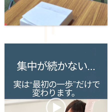
動
画
プ
レ
ー
ヤ
ー