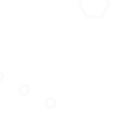
#集中力を育てる
#集中できない子
#そろばん教室
#鹿沼そろばん
#鹿沼市習い事
#鹿沼ママ
#鹿沼子育て
#鹿沼市東町
#鹿沼習い事
#鹿沼キッズ
#鹿沼市
#鹿沼
#栃木ママ
#栃木習い事